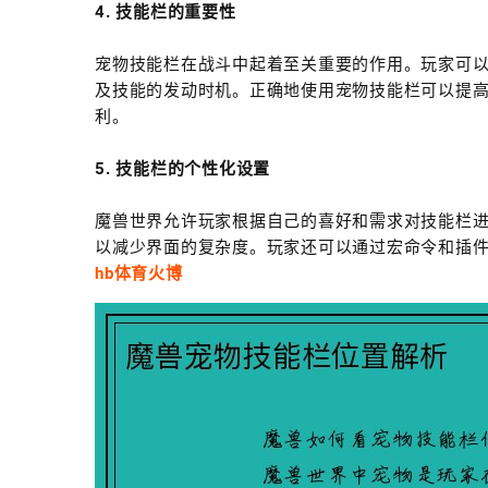
4. 技能栏的重要性
宠物技能栏在战斗中起着至关重要的作用。玩家可
及技能的发动时机。正确地使用宠物技能栏可以提
利。
5. 技能栏的个性化设置
魔兽世界允许玩家根据自己的喜好和需求对技能栏
以减少界面的复杂度。玩家还可以通过宏命令和插
hb体育火博