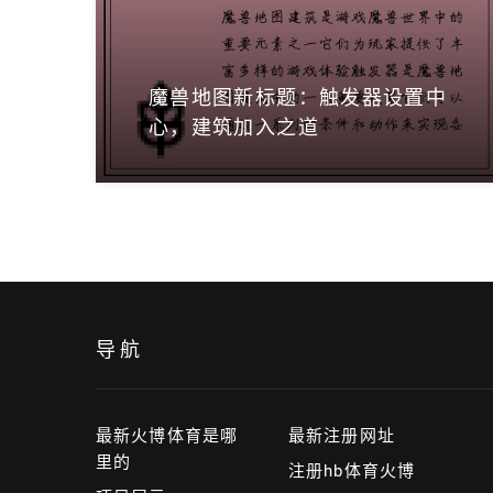
魔兽地图新标题：触发器设置中
心，建筑加入之道
导航
最新火博体育是哪
最新注册网址
里的
注册hb体育火博