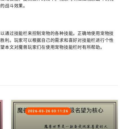
好的战斗效果。
可以通过技能栏来控制宠物的各种技能。正确地使用宠物技
的胜利。玩家可以根据自己的需求和喜好对技能栏进行个性
希望本文对魔兽玩家们在使用宠物技能栏时有所帮助。
2026-03-26 03:11:26