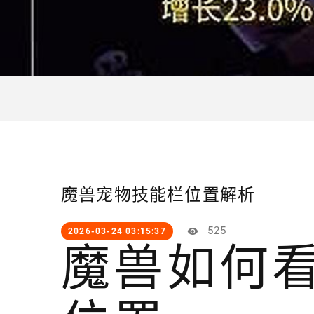
魔兽宠物技能栏位置解析
525
2026-03-24 03:15:37
魔兽如何